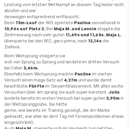
Leistung vom letzten Wettkampf an diesem Tag leider nicht
abrufen und war
deswegen entsprechend enttäuscht.
Beim
75m-Lauf
der W13 sprintete
Pauline
sensationell in
10,94s auf Platz 2.
Bei
Maja M. und Leonie
stoppte die
Zeitmessung nach sehr guten
11,49s und 11,65s.
Maja L.
überquerte bei den W12, ganz prima, nach
12,14s
die
Ziellinie.
Beim Weitsprung steigerte sie
sich von Sprung zu Sprung und landete im dritten Versuch
bei tollen
3,46m.
Ebenfalls beim Weitsprung machte
Pauline
im vierten
Versuch einen mega Satz auf
4,27m
und wurde damit
beachtliche
Fünfte
im Gesamtklassement. Mit allen sechs
Versuchen über 4m sprang sie auch super konstant.
Julia
landete bereits im ersten Versuch bei super guten
3,90m
in
der Weitsprunggrube. Sie hätte
gerne, wie bereits im Training gezeigt, die 4m-Marke
geknackt, war aber an dem Tag mit Fersenproblemen etwas
eingeschränkt.
Auch
Maja M.
steigerte sich im Vergleich zum letzten