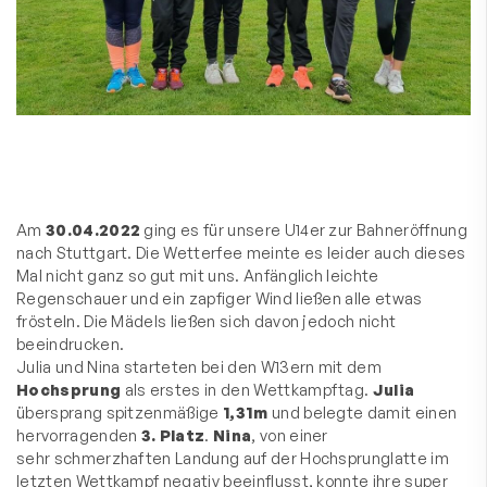
Am
30.04.2022
ging es für unsere U14er zur Bahneröffnung
nach Stuttgart. Die Wetterfee meinte es leider auch dieses
Mal nicht ganz so gut mit uns. Anfänglich leichte
Regenschauer und ein zapfiger Wind ließen alle etwas
frösteln. Die Mädels ließen sich davon jedoch nicht
beeindrucken.
Julia und Nina starteten bei den W13ern mit dem
Hochsprung
als erstes in den Wettkampftag.
Julia
übersprang spitzenmäßige
1,31m
und belegte damit einen
hervorragenden
3. Platz
.
Nina
, von einer
sehr schmerzhaften Landung auf der Hochsprunglatte im
letzten Wettkampf negativ beeinflusst, konnte ihre super