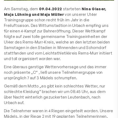
Am Samstag, dem
09.04.2022
starteten
Nina Glaser,
Maja Lühning und Maja Müller
von unserer U14er
Trainingsgruppe schon recht früh im Jahr in die
Freiluftsaison. Das Wittumstadtion in Urbach empfing uns
für einen 4-Kampf zur Bahneröffnung. Dieser Wettkampf
folgte auf zwei tolle gemeinsame Trainingseinheiten der
U14er des Rems-Murr-Kreis, welche an den letzten beiden
Samstagen in den Stadien in Winnenden und Schorndorf
stattfanden und vom Leichtathletikkreis Rems-Murr initiiert
und toll organisiert worden war.
Eine überaus garstige Wettervorhersage und das immer
noch präsente „C“ , ließ unsere Teilnehmergruppe von
ursprünglich 7 auf 3 Mädels schrumpfen.
Gemäß dem Motto „es gibt kein schlechtes Wetter, nur
schlechte Kleidung“ brachen wir um 08:45 Uhr, aus dem
über Nacht winterlich gezuckerten Leutenbach, nach
Urbach auf.
Die Teilnehmer waren in 4 Riegen eingeteilt worden. Unsere
Mädels, in der Riege 2 mit 19 geplanten Teilnehmerinnen,