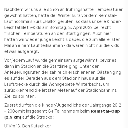
Nachdem wir uns alle schon an frühlingshafte Temperaturen
gewohnt hatten, hatte der Winter kurz vor dem Remstal-
Lauf nochmals kurz „Hallo“ gerufen, so dass unsere Kinder-
Leichtathletik-Kids am Sonntag, 3. April 2022 bei recht
frischen Temperaturen an den Start gingen. Auch hier
hatten wir wieder junge Leichtis dabei, die zum allerersten
Mal an einem Lauf teilnahmen - da waren nicht nur die Kids
etwas aufgeregt.
Vor jedem Lauf wurde gemeinsam aufgewärmt, bevor es
dann im Stadion an die Startlinie ging. Unter den
Anfeuerungsrufen der zahlreich erschienenen Gästen ging
es auf der Geraden aus dem Stadion hinaus auf die
Laufstrecke durch die Wohngebiete Winterbachs, um
zurückkehrend die letzten Meter auf der Stadionbahn ins
Ziel zu sprinten.
Zuerst durften die Kinder/Jugendliche der Jahrgänge 2012
– 2006 mit insgesamt 84 Teilnehmern beim
Remstal-Cup
(2,5 km)
auf die Strecke:
U11/m 13. Ben Kutschker