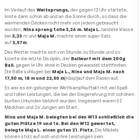
Im Verlauf des
Weitsprungs,
der gegen 13 Uhr startete,
linste dann schon ab und an die Sonne durch, so dass die
wärmenden Decken nicht mehr von jedem gebraucht
wurden.
Nina sprang tolle 3,26 m. Maja L.
landete klasse
bei
3,23
m und
Maja M.
machte einen super Satz
auf
3,57m
.
Das Wetter machte sich von Stunde zu Stunde und so
konnte die letzte Disziplin, der
Ballwurf mit dem 200g
Ball
, gegen 14 Uhr ohne in Decken gewandet stattfinden.
Die Bälle schlugen bei
Maja L., Nina und Maja M. nach
17,50 m, 18 m und 22,50 m
[nbsp]auf dem Rasen auf.
Es war es ein gelungener Wettkampfauftakt mit viel Spaß
und tollen Leistungen, die bei der Siegerehrung mit schönen
bunten Urkunden belohnt wurden. Insgesamt waren 52
Mädchen und 26 Jungen am Start.
Nina und Maja M. belegten bei den W13 schließlich die
guten Plätze 19 und 16. Bei den W12 gewertet,
belegte Maja L. einen guten 21. Platz.
Die Mädels
können stolz auf sich und ihre Leistungen sein.