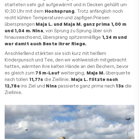
starteten sehr gut aufgewärmt und in Decken gehüllt um
10:30 Uhr mit dem
Hochsprung
. Trotz anfänglich noch
recht kühlen Temperaturen und zapfigen Priesen
übersprangen
Maja L. und Maja M. ganz prima 1,00 m
und 1,04 m.
Nina
, von Sprung zu Sprung über sich
hinauswachsend, übersprang spitzenmäßige
1,24 m und
war damit auch Beste ihrer Riege.
Anschließend stärkten sie sich kurz mit heißem
Kinderpunsch und Tee, den wir wohlweislich mitgebracht
hatten, wärmten ihre kalten Hände an den Bechern, bevor
es gleich zum
75 m-Lauf
weiterging.
Maja M.
überquerte
nach tollen
11,77s
die Ziellinie.
Maja L. flitzte nach
12,78s
ins Ziel und
Nina
passierte ganz prima nach
13s
die
Ziellinie.