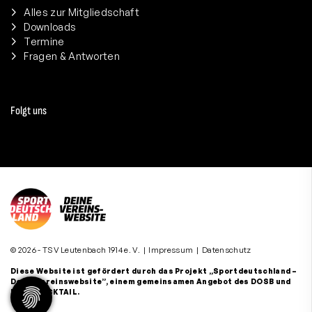
Alles zur Mitgliedschaft
Downloads
Termine
Fragen & Antworten
Folgt uns
© 2026 - TSV Leutenbach 1914 e. V. |
Impressum
|
Datenschutz
Diese Website ist gefördert durch das Projekt
„Sportdeutschland –
Deine Vereinswebsite”
, einem gemeinsamen Angebot des DOSB und
NETZCOCKTAIL.